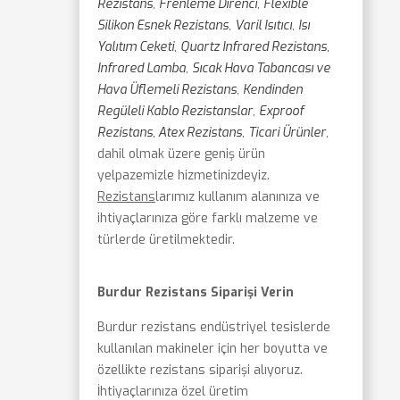
Rezistans
,
Frenleme Direnci
,
Flexible
Silikon Esnek Rezistans
,
Varil Isıtıcı
,
Isı
Yalıtım Ceketi
,
Quartz Infrared Rezistans,
Infrared Lamba
,
Sıcak Hava Tabancası ve
Hava Üflemeli Rezistans
,
Kendinden
Regüleli Kablo Rezistanslar
,
Exproof
Rezistans, Atex Rezistans
,
Ticari Ürünler
,
dahil olmak üzere geniş ürün
yelpazemizle hizmetinizdeyiz.
Rezistans
larımız kullanım alanınıza ve
ihtiyaçlarınıza göre farklı malzeme ve
türlerde üretilmektedir.
Burdur Rezistans Siparişi Verin
Burdur rezistans endüstriyel tesislerde
kullanılan makineler için her boyutta ve
özellikte rezistans siparişi alıyoruz.
İhtiyaçlarınıza özel üretim