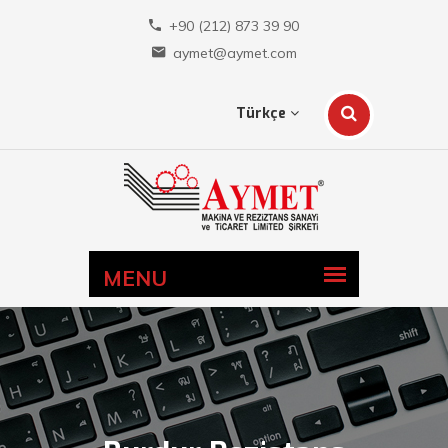
+90 (212) 873 39 90
aymet@aymet.com
Türkçe