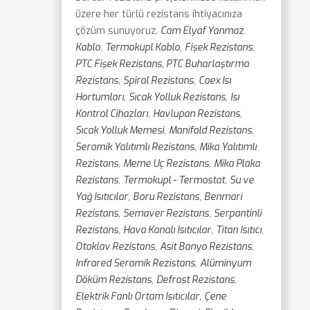
üzere her türlü rezistans ihtiyacınıza
çözüm sunuyoruz.
Cam Elyaf Yanmaz
Kablo
,
Termokupl Kablo
,
Fişek Rezistans
,
PTC Fişek Rezistans, PTC Buharlaştırma
Rezistans
,
Spiral Rezistans
,
Coex Isı
Hortumları
,
Sıcak Yolluk Rezistans
,
Isı
Kontrol Cihazları
,
Havlupan Rezistans
,
Sıcak Yolluk Memesi
,
Manifold Rezistans
,
Seramik Yalıtımlı Rezistans
,
Mika Yalıtımlı
Rezistans
,
Meme Uç Rezistans
,
Mika Plaka
Rezistans
,
Termokupl - Termostat
,
Su ve
Yağ Isıtıcılar
,
Boru Rezistans
,
Benmari
Rezistans
,
Semaver Rezistans
,
Serpantinli
Rezistans
,
Hava Kanalı Isıtıcılar
,
Titan Isıtıcı
,
Otoklav Rezistans
,
Asit Banyo Rezistans
,
Infrared Seramik Rezistans
,
Alüminyum
Döküm Rezistans
,
Defrost Rezistans
,
Elektrik Fanlı Ortam Isıtıcılar
,
Çene