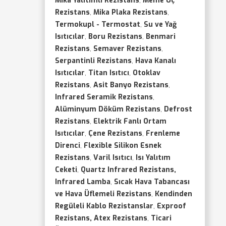
Mika Yalıtımlı Rezistans
,
Meme Uç
Rezistans
,
Mika Plaka Rezistans
,
Termokupl - Termostat
,
Su ve Yağ
Isıtıcılar
,
Boru Rezistans
,
Benmari
Rezistans
,
Semaver Rezistans
,
Serpantinli Rezistans
,
Hava Kanalı
Isıtıcılar
,
Titan Isıtıcı
,
Otoklav
Rezistans
,
Asit Banyo Rezistans
,
Infrared Seramik Rezistans
,
Alüminyum Döküm Rezistans
,
Defrost
Rezistans
,
Elektrik Fanlı Ortam
Isıtıcılar
,
Çene Rezistans
,
Frenleme
Direnci
,
Flexible Silikon Esnek
Rezistans
,
Varil Isıtıcı
,
Isı Yalıtım
Ceketi
,
Quartz Infrared Rezistans,
Infrared Lamba
,
Sıcak Hava Tabancası
ve Hava Üflemeli Rezistans
,
Kendinden
Regüleli Kablo Rezistanslar
,
Exproof
Rezistans, Atex Rezistans
,
Ticari