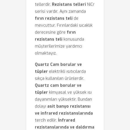
tellerdir.
Rezistans telleri
NiCr
serisi vardır. Aynı zamanda
fırın rezistans teli
de
mevcuttur. Fırınlardaki sıcaklık
derecesine göre
fırın
rezistans teli
konusunda
müşterilerimize yardımcı
olmaktayız.
Quartz Cam borular ve
tüpler
elektrikli ısıtıcılarda
sıkça kullanılan ürünlerdir.
Quartz cam borular ve
tüpler
kimyasal ve yüksek ısı
dayanımları yüksektir. Bundan
dolayı
asit banyo rezistansı
ve infrared rezistanslarında
tercih edilir.
İnfrared
rezistanslarında ve daldırma