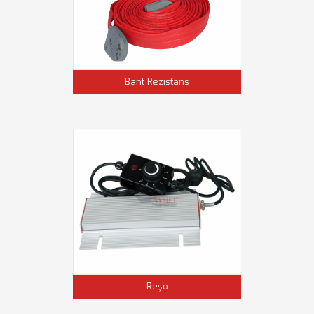
Bant Rezistans
Reşo