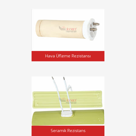
Hava Üfleme Rezistansı
Seramik Rezistans