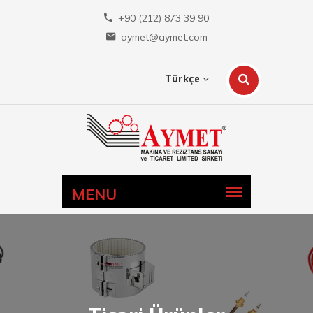
+90 (212) 873 39 90
aymet@aymet.com
Türkçe