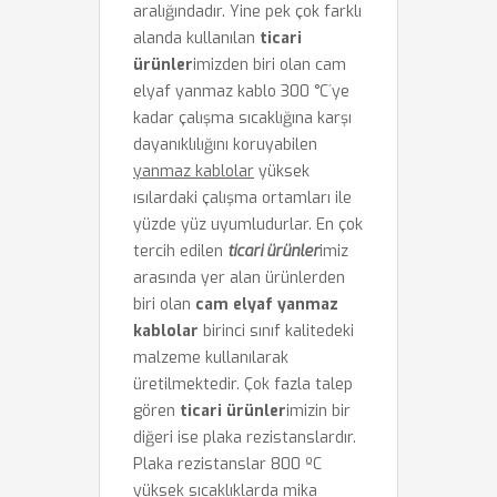
aralığındadır. Yine pek çok farklı
alanda kullanılan
ticari
ürünler
imizden biri olan cam
elyaf yanmaz kablo 300 °C´ye
kadar çalışma sıcaklığına karşı
dayanıklılığını koruyabilen
yanmaz kablolar
yüksek
ısılardaki çalışma ortamları ile
yüzde yüz uyumludurlar. En çok
tercih edilen
ticari ürünler
imiz
arasında yer alan ürünlerden
biri olan
cam elyaf yanmaz
kablolar
birinci sınıf kalitedeki
malzeme kullanılarak
üretilmektedir. Çok fazla talep
gören
ticari ürünler
imizin bir
diğeri ise plaka rezistanslardır.
Plaka rezistanslar 800 ºC
yüksek sıcaklıklarda mika