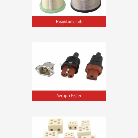
Rezistans Teli
Avrupa Fişler