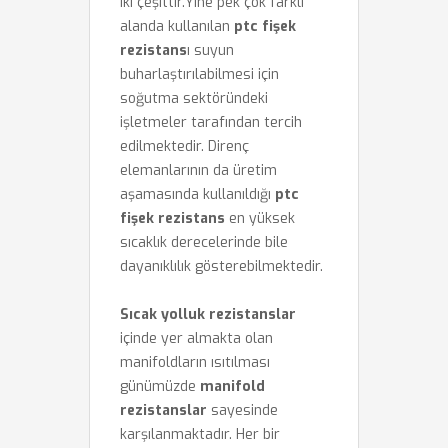
iki çeşittir.Yine pek çok farklı
alanda kullanılan
ptc fişek
rezistans
ı suyun
buharlaştırılabilmesi için
soğutma sektöründeki
işletmeler tarafından tercih
edilmektedir. Direnç
elemanlarının da üretim
aşamasında kullanıldığı
ptc
fişek rezistans
en yüksek
sıcaklık derecelerinde bile
dayanıklılık gösterebilmektedir.
Sıcak yolluk rezistanslar
içinde yer almakta olan
manifoldların ısıtılması
günümüzde
manifold
rezistanslar
sayesinde
karşılanmaktadır. Her bir