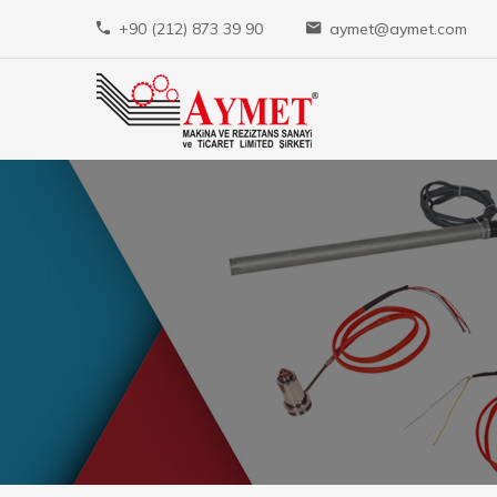
+90 (212) 873 39 90
aymet@aymet.com