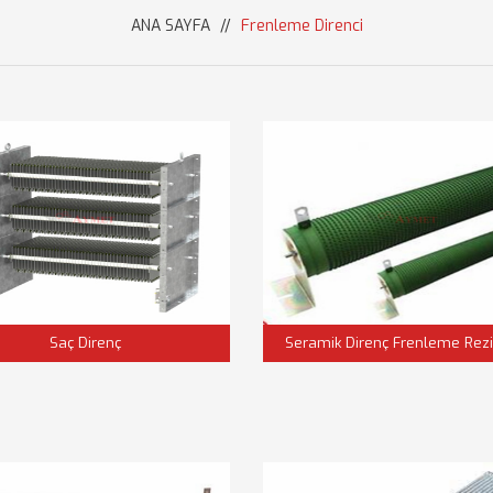
ANA SAYFA
//
Frenleme Direnci
Saç Direnç
Seramik Direnç Frenleme Rezi