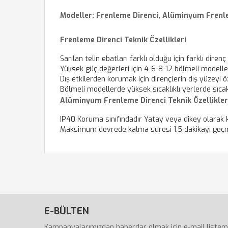
Modeller: Frenleme Direnci, Alüminyum Frenl
Frenleme Direnci Teknik Özellikleri
Sarılan telin ebatları farklı olduğu için farklı direnç
Yüksek güç değerleri için 4-6-8-12 bölmeli modelle
Dış etkilerden korumak için dirençlerin dış yüzeyi ö
Bölmeli modellerde yüksek sıcaklıklı yerlerde sıcakl
Alüminyum Frenleme Direnci Teknik Özellikler
IP40 Koruma sınıfındadır
Yatay veya dikey olarak ku
Maksimum devrede kalma suresi 1,5 dakikayı geçm
E-BÜLTEN
Kampanyalarımızdan haberdar olmak için e-mail listemiz