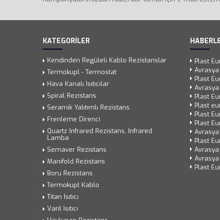
KATEGORİLER
HABERLE
Kendinden Regüleli Kablo Rezistanslar
Plast Eu
Avrasya
Termokupl - Termostat
Plast Eu
Hava Kanalı Isıtıcılar
Avrasya
Spiral Rezistans
Plast Eu
Plast eu
Seramik Yalıtımlı Rezistans
Plast Eu
Frenleme Direnci
Plast Eu
Quartz Infrared Rezistans, Infrared
Avrasya
Lamba
Plast Eu
Semaver Rezistans
Avrasya 
Avrasya
Manifold Rezistans
Plast Eu
Boru Rezistans
Termokupl Kablo
Titan Isıtıcı
Varil Isıtıcı