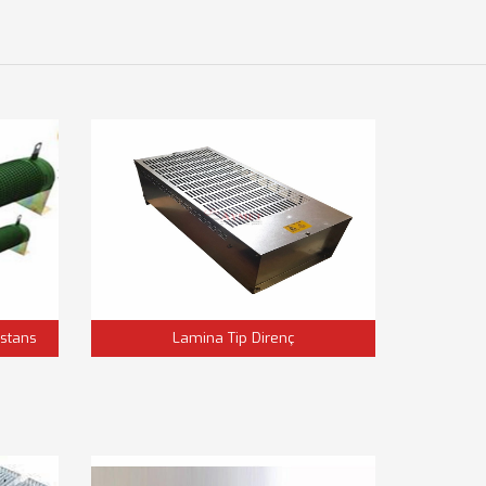
stans
Lamina Tip Direnç