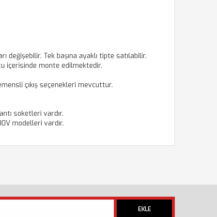
ı değişebilir.
Tek başına ayaklı tipte satılabilir.
tu içerisinde monte edilmektedir.
emensli çıkış seçenekleri mevcuttur.
tı soketleri vardır.
0V modelleri vardır.
EKLE