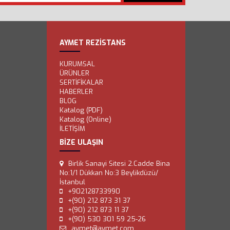
AYMET REZİSTANS
KURUMSAL
ÜRÜNLER
SERTİFİKALAR
HABERLER
BLOG
Katalog (PDF)
Katalog (Online)
İLETİŞİM
BİZE ULAŞIN
Birlik Sanayi Sitesi 2.Cadde Bina
No:1/1 Dükkan No:3 Beylikdüzü/
İstanbul
+902128733990
+(90) 212 873 31 37
+(90) 212 873 11 37
+(90) 530 301 59 25-26
aymet@aymet.com