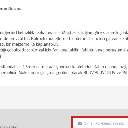
eme Direnci
 değerleri kolaylıkla yakalanabilir.
Müşteri isteğine göre seramik çaplar
ri de mevcuttur. Bölmeli modellerde frenleme dirençleri galvaniz ku
zel bir malzeme ile kaplanabilir.
ığı çabuk atlatabilmesi için fan koyulabilir.
Kablolu veya porselen kl
i
llanılabilir.
1,5mm cam elyaf yanmaz kabloludur. Kablo ucunda bağlan
emelidir.
Maksimum çalışma gerilimi olarak 800V,900V,1100V ve 150
e katılın !