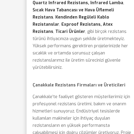
Quartz Infrared Rezistans, Infrared Lamba
,
Sıcak Hava Tabancası ve Hava Üflemeli
Rezistans
,
Kendinden Regüleli Kablo
Rezistanslar
,
Exproof Rezistans, Atex
Rezistans
,
Ticari Ürünler
, gibi birçok rezistans
türünü ihtiyacınıza uygun şekilde üretmekteyiz.
Yüksek performans gerektiren projelerinizde her
sıcaklık ve ortamda sorunsuz çalışan
rezistanslarımız ile üretim sürecinizi güvenle
yürütebilirsiniz.
Çanakkale Rezistans Firmaları ve Üreticileri
Çanakkale’te faaliyet gösteren müşterilerimiz için
profesyonel rezistans üretimi, bakım ve onarım
hizmetleri sunuyoruz. Endüstriyel tesislerde
kullanılan makineler için ihtiyaç duyulan
rezistansların en yüksek performansta
çalışabilmesi için doğru çözümler üretiyoruz. Proje