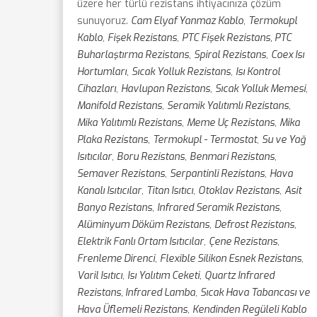
üzere her türlü rezistans ihtiyacınıza çözüm
sunuyoruz.
Cam Elyaf Yanmaz Kablo
,
Termokupl
Kablo
,
Fişek Rezistans
,
PTC Fişek Rezistans, PTC
Buharlaştırma Rezistans
,
Spiral Rezistans
,
Coex Isı
Hortumları
,
Sıcak Yolluk Rezistans
,
Isı Kontrol
Cihazları
,
Havlupan Rezistans
,
Sıcak Yolluk Memesi
,
Manifold Rezistans
,
Seramik Yalıtımlı Rezistans
,
Mika Yalıtımlı Rezistans
,
Meme Uç Rezistans
,
Mika
Plaka Rezistans
,
Termokupl - Termostat
,
Su ve Yağ
Isıtıcılar
,
Boru Rezistans
,
Benmari Rezistans
,
Semaver Rezistans
,
Serpantinli Rezistans
,
Hava
Kanalı Isıtıcılar
,
Titan Isıtıcı
,
Otoklav Rezistans
,
Asit
Banyo Rezistans
,
Infrared Seramik Rezistans
,
Alüminyum Döküm Rezistans
,
Defrost Rezistans
,
Elektrik Fanlı Ortam Isıtıcılar
,
Çene Rezistans
,
Frenleme Direnci
,
Flexible Silikon Esnek Rezistans
,
Varil Isıtıcı
,
Isı Yalıtım Ceketi
,
Quartz Infrared
Rezistans, Infrared Lamba
,
Sıcak Hava Tabancası ve
Hava Üflemeli Rezistans
,
Kendinden Regüleli Kablo