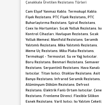
Çanakkale Üretilen Rezistans Türleri
Cam Elyaf Yanmaz Kablo
,
Termokupl Kablo
,
Fişek Rezistans
,
PTC Fişek Rezistans, PTC
Buharlaştırma Rezistans
,
Spiral Rezistans
,
Coex Isı Hortumları
,
Sıcak Yolluk Rezistans
,
Isı
Kontrol Cihazları
,
Havlupan Rezistans
,
Sıcak
Yolluk Memesi
,
Manifold Rezistans
,
Seramik
Yalıtımlı Rezistans
,
Mika Yalıtımlı Rezistans
,
Meme Uç Rezistans
,
Mika Plaka Rezistans
,
Termokupl - Termostat
,
Su ve Yağ Isıtıcılar
,
Boru Rezistans
,
Benmari Rezistans
,
Semaver
Rezistans
,
Serpantinli Rezistans
,
Hava Kanalı
Isıtıcılar
,
Titan Isıtıcı
,
Otoklav Rezistans
,
Asit
Banyo Rezistans
,
Infrared Seramik Rezistans
,
Alüminyum Döküm Rezistans
,
Defrost
Rezistans
,
Elektrik Fanlı Ortam Isıtıcılar
,
Çene
Rezistans
,
Frenleme Direnci
,
Flexible Silikon
Esnek Rezistans
,
Varil Isıtıcı
,
Isı Yalıtım Ceketi
,