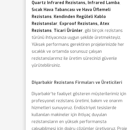
Quartz Infrared Rezistans, Infrared Lamba
,
Sıcak Hava Tabancası ve Hava Üflemeli
Rezistans
,
Kendinden Regüleli Kablo
Rezistanslar
,
Exproof Rezistans, Atex
Rezistans
,
Ticari Ürünler
, gibi birçok rezistans
türünü ihtiyacınıza uygun şekilde üretmekteyiz.
Yüksek performans gerektiren projelerinizde her
sıcaklık ve ortamda sorunsuz çalışan
rezistanslarımız ile üretim sürecinizi güvenle
yürütebilirsiniz.
Diyarbakir Rezistans Firmaları ve Üreticileri
Diyarbakir’te faaliyet gösteren müşterilerimiz için
profesyonel rezistans üretimi, bakım ve onarım
hizmetleri sunuyoruz. Endüstriyel tesislerde
kullanılan makineler için ihtiyaç duyulan
rezistansların en yüksek performansta
çalışabilmesi için doğru çözümler üretiyoruz. Proje