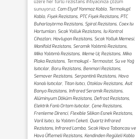
üzere her türlü rezistans ihtiyacınıza çözüm
sunuyoruz.
Cam Elyaf Yanmaz Kablo
,
Termokupl
Kablo
,
Fişek Rezistans
,
PTC Fişek Rezistans, PTC
Buharlaştırma Rezistans
,
Spiral Rezistans
,
Coex Isı
Hortumları
,
Sıcak Yolluk Rezistans
,
Isı Kontrol
Cihazları
,
Havlupan Rezistans
,
Sıcak Yolluk Memesi
,
Manifold Rezistans
,
Seramik Yalıtımlı Rezistans
,
Mika Yalıtımlı Rezistans
,
Meme Uç Rezistans
,
Mika
Plaka Rezistans
,
Termokupl - Termostat
,
Su ve Yağ
Isıtıcılar
,
Boru Rezistans
,
Benmari Rezistans
,
Semaver Rezistans
,
Serpantinli Rezistans
,
Hava
Kanalı Isıtıcılar
,
Titan Isıtıcı
,
Otoklav Rezistans
,
Asit
Banyo Rezistans
,
Infrared Seramik Rezistans
,
Alüminyum Döküm Rezistans
,
Defrost Rezistans
,
Elektrik Fanlı Ortam Isıtıcılar
,
Çene Rezistans
,
Frenleme Direnci
,
Flexible Silikon Esnek Rezistans
,
Varil Isıtıcı
,
Isı Yalıtım Ceketi
,
Quartz Infrared
Rezistans, Infrared Lamba
,
Sıcak Hava Tabancası ve
Hava Üflemeli Rezistans
,
Kendinden Regüleli Kablo