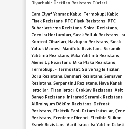
Diyarbakir Üretilen Rezistans Türleri
Cam Elyaf Yanmaz Kablo
,
Termokupl Kablo
,
Fişek Rezistans
,
PTC Fişek Rezistans, PTC
Buharlaştırma Rezistans
,
Spiral Rezistans
,
Coex Isı Hortumları
,
Sıcak Yolluk Rezistans
,
Isı
Kontrol Cihazları
,
Havlupan Rezistans
,
Sıcak
Yolluk Memesi
,
Manifold Rezistans
,
Seramik
Yalıtımlı Rezistans
,
Mika Yalıtımlı Rezistans
,
Meme Uç Rezistans
,
Mika Plaka Rezistans
,
Termokupl - Termostat
,
Su ve Yağ Isıtıcılar
,
Boru Rezistans
,
Benmari Rezistans
,
Semaver
Rezistans
,
Serpantinli Rezistans
,
Hava Kanalı
Isıtıcılar
,
Titan Isıtıcı
,
Otoklav Rezistans
,
Asit
Banyo Rezistans
,
Infrared Seramik Rezistans
,
Alüminyum Döküm Rezistans
,
Defrost
Rezistans
,
Elektrik Fanlı Ortam Isıtıcılar
,
Çene
Rezistans
,
Frenleme Direnci
,
Flexible Silikon
Esnek Rezistans
,
Varil Isıtıcı
,
Isı Yalıtım Ceketi
,