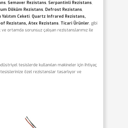
ans
,
Semaver Rezistans
,
Serpantinli Rezistans
,
yum Döküm Rezistans
,
Defrost Rezistans
,
ı Yalıtım Ceketi
,
Quartz Infrared Rezistans,
of Rezistans, Atex Rezistans
,
Ticari Ürünler
, gibi
k ve ortamda sorunsuz çalışan rezistanslarımız ile
üstriyel tesislerde kullanılan makineler için ihtiyaç
esislerinize özel rezistanslar tasarlıyor ve