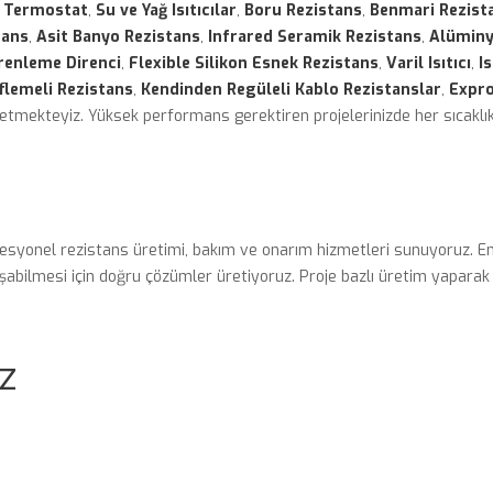
 Termostat
,
Su ve Yağ Isıtıcılar
,
Boru Rezistans
,
Benmari Rezist
tans
,
Asit Banyo Rezistans
,
Infrared Seramik Rezistans
,
Alümin
renleme Direnci
,
Flexible Silikon Esnek Rezistans
,
Varil Isıtıcı
,
Is
flemeli Rezistans
,
Kendinden Regüleli Kablo Rezistanslar
,
Expro
üretmekteyiz. Yüksek performans gerektiren projelerinizde her sıcaklı
fesyonel rezistans üretimi, bakım ve onarım hizmetleri sunuyoruz. End
bilmesi için doğru çözümler üretiyoruz. Proje bazlı üretim yaparak t
z