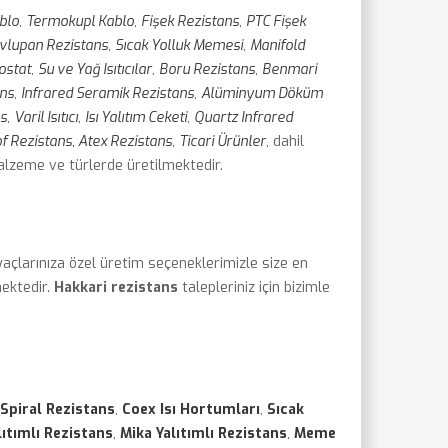
blo
,
Termokupl Kablo
,
Fişek Rezistans
,
PTC Fişek
vlupan Rezistans
,
Sıcak Yolluk Memesi
,
Manifold
ostat
,
Su ve Yağ Isıtıcılar
,
Boru Rezistans
,
Benmari
ans
,
Infrared Seramik Rezistans
,
Alüminyum Döküm
ns
,
Varil Isıtıcı
,
Isı Yalıtım Ceketi
,
Quartz Infrared
f Rezistans, Atex Rezistans
,
Ticari Ürünler
, dahil
malzeme ve türlerde üretilmektedir.
iyaçlarınıza özel üretim seçeneklerimizle size en
mektedir.
Hakkari rezistans
talepleriniz için bizimle
Spiral Rezistans
,
Coex Isı Hortumları
,
Sıcak
ıtımlı Rezistans
,
Mika Yalıtımlı Rezistans
,
Meme