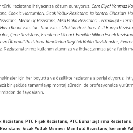
r türlü rezistans ihtiyacınıza çözüm sunuyoruz.
Cam Elyaf Yanmaz Ka
tans
,
Coex Isı Hortumları
,
Sıcak Yolluk Rezistans
,
Isı Kontrol Cihazları
,
Ha
Rezistans
,
Meme Uç Rezistans
,
Mika Plaka Rezistans
,
Termokupl - Term
Hava Kanalı Isıtıcılar
,
Titan Isıtıcı
,
Otoklav Rezistans
,
Asit Banyo Rezist
cılar
,
Çene Rezistans
,
Frenleme Direnci
,
Flexible Silikon Esnek Rezista
Hava Üflemeli Rezistans
,
Kendinden Regüleli Kablo Rezistanslar
,
Exproo
z.
Rezistans
larımız kullanım alanınıza ve ihtiyaçlarınıza göre farklı 
akineler için her boyutta ve özellikte rezistans siparişi alıyoruz. İht
 hızlı bir şekilde tamamlayıp montaj sürecini de profesyonelce yürüt
rimizden de faydalanın.
k Rezistans
,
PTC Fişek Rezistans, PTC Buharlaştırma Rezistans
,
Rezistans
,
Sıcak Yolluk Memesi
,
Manifold Rezistans
,
Seramik Yal