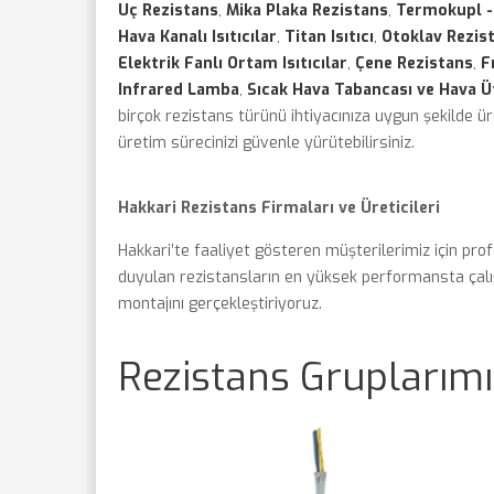
Uç Rezistans
,
Mika Plaka Rezistans
,
Termokupl -
Hava Kanalı Isıtıcılar
,
Titan Isıtıcı
,
Otoklav Rezis
Elektrik Fanlı Ortam Isıtıcılar
,
Çene Rezistans
,
F
Infrared Lamba
,
Sıcak Hava Tabancası ve Hava Ü
birçok rezistans türünü ihtiyacınıza uygun şekilde 
üretim sürecinizi güvenle yürütebilirsiniz.
Hakkari Rezistans Firmaları ve Üreticileri
Hakkari’te faaliyet gösteren müşterilerimiz için pro
duyulan rezistansların en yüksek performansta çalışa
montajını gerçekleştiriyoruz.
Rezistans Gruplarımı