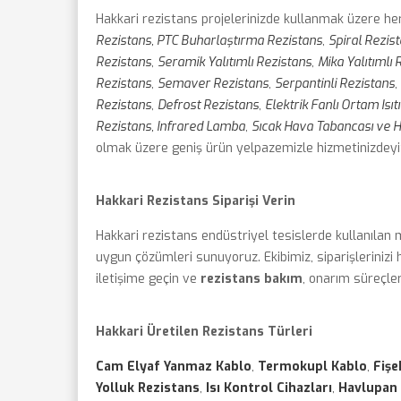
Hakkari rezistans projelerinizde kullanmak üzere he
Rezistans, PTC Buharlaştırma Rezistans
,
Spiral Rezis
Rezistans
,
Seramik Yalıtımlı Rezistans
,
Mika Yalıtımlı 
Rezistans
,
Semaver Rezistans
,
Serpantinli Rezistans
,
Rezistans
,
Defrost Rezistans
,
Elektrik Fanlı Ortam Isıtı
Rezistans, Infrared Lamba
,
Sıcak Hava Tabancası ve 
olmak üzere geniş ürün yelpazemizle hizmetinizdeyi
Hakkari Rezistans Siparişi Verin
Hakkari rezistans endüstriyel tesislerde kullanılan m
uygun çözümleri sunuyoruz. Ekibimiz, siparişlerinizi
iletişime geçin ve
rezistans bakım
, onarım süreçle
Hakkari Üretilen Rezistans Türleri
Cam Elyaf Yanmaz Kablo
,
Termokupl Kablo
,
Fişe
Yolluk Rezistans
,
Isı Kontrol Cihazları
,
Havlupan 