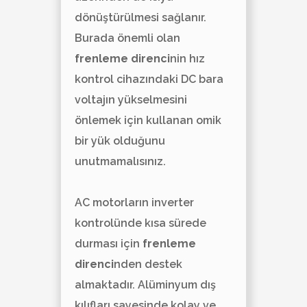
dönüştürülmesi sağlanır.
Burada önemli olan
frenleme direnci
nin hız
kontrol cihazındaki DC bara
voltajın yükselmesini
önlemek için kullanan omik
bir yük olduğunu
unutmamalısınız.
AC motorların inverter
kontrolünde kısa sürede
durması için
frenleme
direnci
nden destek
almaktadır. Alüminyum dış
kılıfları sayesinde kolay ve