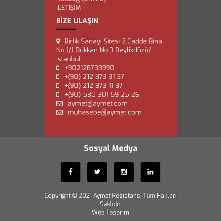
İLETİŞİM
BİZE ULAŞIN
Birlik Sanayi Sitesi 2.Cadde Bina
No:1/1 Dükkan No:3 Beylikdüzü/
İstanbul
+902128733990
+(90) 212 873 31 37
+(90) 212 873 11 37
+(90) 530 301 59 25-26
aymet@aymet.com
muhasebe@aymet.com
Sosyal Medya
Copyright © 2021 Aymet Rezistans. Tüm Hakları
Saklıdır.
Web Tasarım