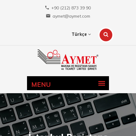
+90 (212) 873 39 90
aymet@aymet.com
Türkçe