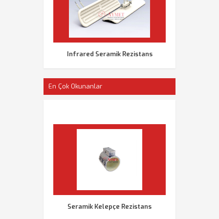
Infrared Seramik Rezistans
En Çok Okunanlar
Seramik Kelepçe Rezistans
Rezistans Çeş