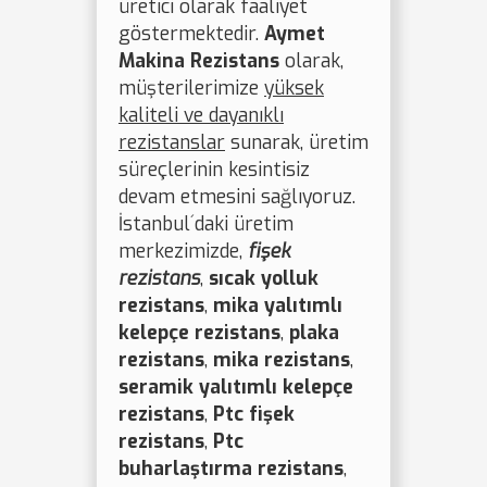
üretici olarak faaliyet
göstermektedir.
Aymet
Makina Rezistans
olarak,
müşterilerimize
yüksek
kaliteli ve dayanıklı
rezistanslar
sunarak, üretim
süreçlerinin kesintisiz
devam etmesini sağlıyoruz.
İstanbul´daki üretim
merkezimizde,
fişek
rezistans
,
sıcak yolluk
rezistans
,
mika yalıtımlı
kelepçe rezistans
,
plaka
rezistans
,
mika rezistans
,
seramik yalıtımlı kelepçe
rezistans
,
Ptc fişek
rezistans
,
Ptc
buharlaştırma rezistans
,