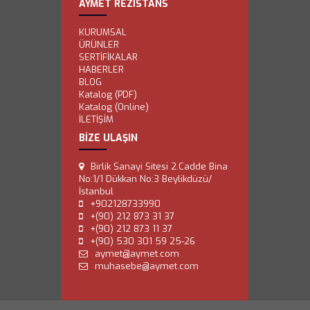
AYMET REZİSTANS
KURUMSAL
ÜRÜNLER
SERTİFİKALAR
HABERLER
BLOG
Katalog (PDF)
Katalog (Online)
İLETİŞİM
BİZE ULAŞIN
Birlik Sanayi Sitesi 2.Cadde Bina
No:1/1 Dükkan No:3 Beylikdüzü/
İstanbul
+902128733990
+(90) 212 873 31 37
+(90) 212 873 11 37
+(90) 530 301 59 25-26
aymet@aymet.com
muhasebe@aymet.com